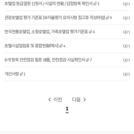
호텔업 등급결정 신청서 / 시설의 현황 / 감점항목 확인서
3
대기
관광호텔업 평가 기준표 (※자율평가 유의사항 참고후 작성바람)
9
대기
한국전통호텔업, 소형호텔업, 가족호텔업 평가기준표
6
대기
호텔시설일람표 및 종합현황(예시)
4
대기
6개 항목 안전점검 필증 샘플, 안전점검 사실확인서
7
대기
개선사항
1
대기
이전
다음
1