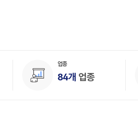
업종
84개
업종