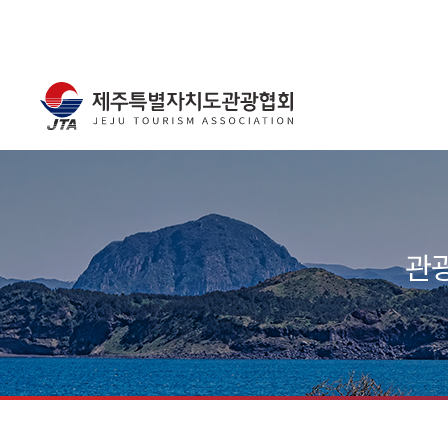
주메뉴
서브컨텐츠
관