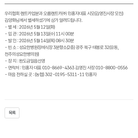
우리협회 렌트카업분과 오름렌트카㈜ 민홍자대표 시모(김영진사장 모친)
김양화님께서 별세하셨기에 삼가 알려드립니다.
- 별 세 : 2026년 5월 12일(화)
- 입 관 : 2026년 5월 13일(수) 11시 00분
- 발 인 : 2026년 5월 14일(목) 08시 30분
- 빈 소 : 성요한병원장례식장 3분향소(2층) 광주 북구 태봉로 32(유동,
천주의성요한병의원)
- 장 지 : 완도금일읍선영
- 연락처 : 민홍자 대표 010-8669-4363 김영진 사장 010-8800-0556
- 마음 전하실 곳 : (농협) 302-0195-5311-11 민홍자
목록