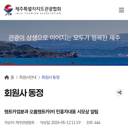
서브컨텐츠
관광이 상생으로 이어지는 모두가 행복한 제주
홈
회원사안내
회원사 동정
회원사 동정
렌트카업분과 오름렌트카㈜ 민홍자대표 시모상 알림
작성자: 제주관광협회
작성일: 2026-05-12 11:19
조회: 444