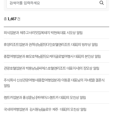
총
1,657
건
외식업분과 제주고사리맛집복돼지 박현옥대표 시모상 알림
휴양리조트업분과 권혁성님((주)다인호텔앤리조트 대표)의 빙부상 알림
종합여행업분과 故모호택님((주)오케이글로벌여행사 대표)의 본인상 알림
관광호텔업분과 박용남님(씨에스호텔앤리조트 대표이사)의 장모상 알림
주식회사 신성관광여행사(종합여행업분과) 이동훈 대표님의 자녀(딸) 결혼식
알림
렌트카업분과 홍성훈님 (㈜에이스렌트카 대표)의 모친상 알림
국내외여행업분과 김시동님(슬로우 제주 대표)의 모친상 알림