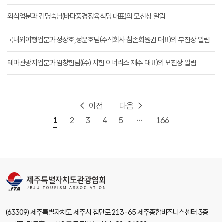
외식업분과 김명숙님(바다풍경정육식당 대표)의 모친상 알림
국내외여행업분과 정상호,정윤호님(주식회사 참존회원권 대표)의 부친상 알림
테마관광지업분과 임창헌님((주) 치헌 이너리스 제주 대표)의 모친상 알림
이전
다음
...
1
2
3
4
5
166
(63309) 제주특별자치도 제주시 첨단로 213-65 제주종합비즈니스센터 3층