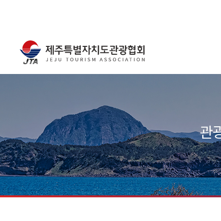
주메뉴
서브컨텐츠
관