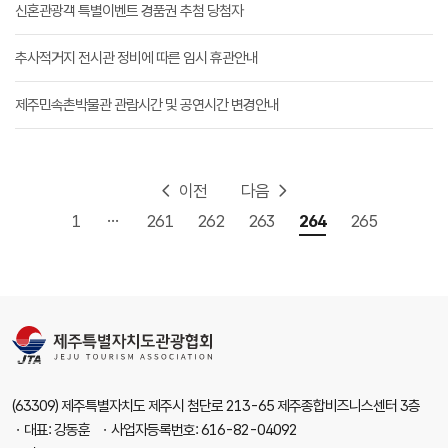
신혼관광객 특별이벤트 경품권 추첨 당첨자
추사적거지 전시관 정비에 따른 임시 휴관안내
제주민속촌박물관 관람시간 및 공연시간 변경안내
이전
다음
...
1
261
262
263
264
265
(63309) 제주특별자치도 제주시 첨단로 213-65 제주종합비즈니스센터 3층
ㆍ대표: 강동훈 ㆍ사업자등록번호: 616-82-04092