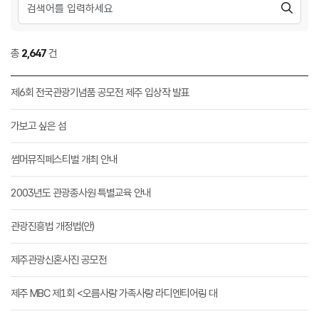
총
2,647
건
제6회 전국관광기념품 공모전 제주 입상작 발표
가보고 싶은 섬
썸머뮤직페스티벌 개최 안내
2003년도 관광종사원 특별교육 안내
관광진흥법 개정법(안)
제주관광신혼사진 공모전
제주 MBC 제1회 <오름사랑 가족사랑 라디엔티어링 대