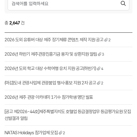
총
2,647
건
2026 도외 유튜버 대상 제주 장기체류 콘텐츠 제작 지원 공고
2
2026년 하반기 제주관광진흥기금 융자 및 상환지원 알림
3
2026년 도외 학교 대상 수학여행 유치 지원 공고(하반기)
4
(마감)도내 관광사업체 관광붐업 행사·홍보 지원 2차 공고
2
2026년 제주 관광 아카데미 1기수 참가학생 명단 발표
[공고 제2026-44호]제주특별자치도 호텔업 등급결정업무 등급평가요원 모집
선발결과 알림
NATAS Holidays 참가업체 모집
2