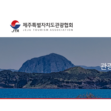
주메뉴
서브컨텐츠
관