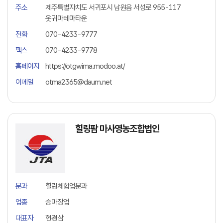
주소
제주특별자치도 서귀포시 남원읍 서성로 955-117
옷귀마테마타운
전화
070-4233-9777
팩스
070-4233-9778
홈페이지
https://otgwima.modoo.at/
이메일
otma2365@daum.net
힐링팜 마사영농조합법인
분과
힐링체험업분과
업종
승마장업
대표자
현경삼