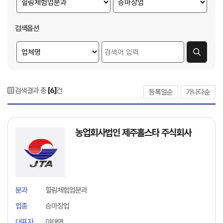
검색옵션
검색결과 총
[6]
건
등록일순
가나다순
농업회사법인 제주홀스타 주식회사
분과
힐링체험업분과
업종
승마장업
대표자
이태연