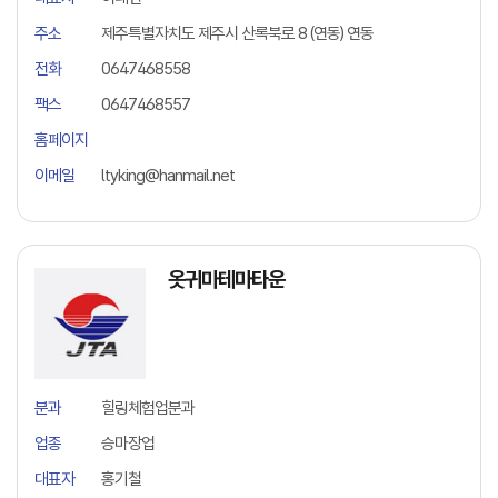
주소
제주특별자치도 제주시 산록북로 8 (연동) 연동
전화
0647468558
팩스
0647468557
홈페이지
이메일
ltyking@hanmail.net
옷귀마테마타운
분과
힐링체험업분과
업종
승마장업
대표자
홍기철