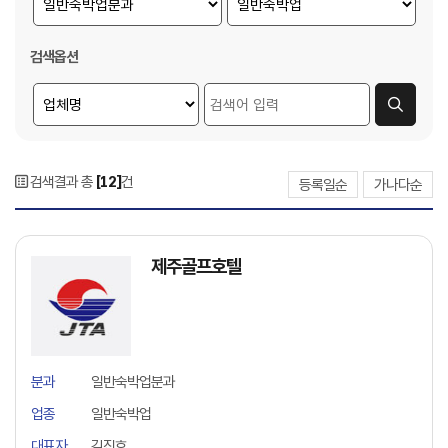
검색옵션
검색결과 총
[12]
건
등록일순
가나다순
제주골프호텔
분과
일반숙박업분과
업종
일반숙박업
대표자
김진호