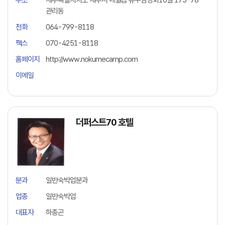
주소
제주특별자치도 제주시 애월읍 유수암평화10길 175-78
관리동
전화
064-799-8118
팩스
070-4251-8118
홈페이지
http://www.nokumecamp.com
이메일
더퍼스트70 호텔
분과
일반숙박업분과
업종
일반숙박업
대표자
하종곤