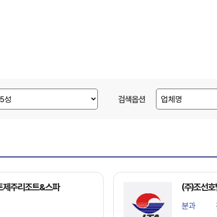
검색옵션
어트제주리조트&스파
(주)조선
분과