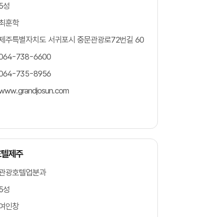
5성
최훈학
제주특별자치도 서귀포시 중문관광로72번길 60
064-738-6600
064-735-8956
www.grandjosun.com
호텔제주
관광호텔업분과
5성
여인창