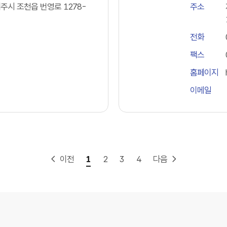
시 조천읍 번영로 1278-
주소
전화
팩스
홈페이지
이메일
이전
1
2
3
4
다음