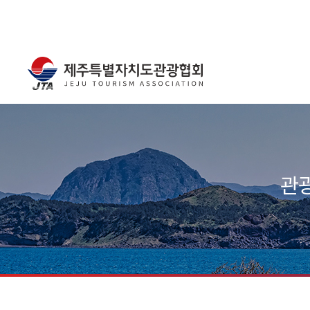
주메뉴
서브컨텐츠
관