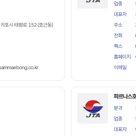
업종
대표자
포시 태평로 152 (호근동)
주소
전화
팩스
홈페이지
sammaebong.co.kr
이메일
파르나스
분과
업종
대표자