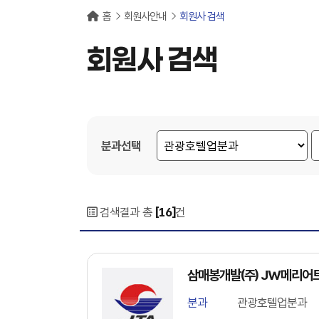
홈
회원사안내
회원사 검색
회원사 검색
분과선택
검색결과 총
[16]
건
삼매봉개발(주) JW메리
분과
관광호텔업분과